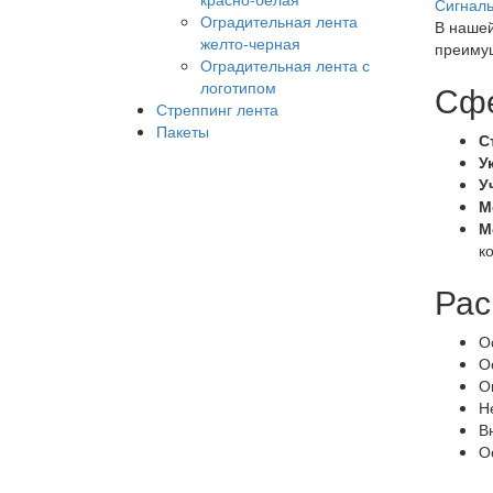
Сигналь
Оградительная лента
В нашей
желто-черная
преимущ
Оградительная лента с
логотипом
Сфе
Стреппинг лента
Пакеты
С
У
У
М
М
к
Рас
О
О
О
Н
В
О