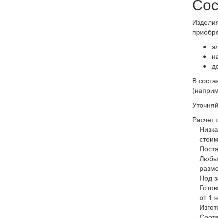
Сос
Изделия
приобре
э
н
д
В соста
(наприм
Уточняй
Расчет 
Низка
стоим
Поста
Любы
разм
Под з
Готов
от 1 
Изгот
Соотв