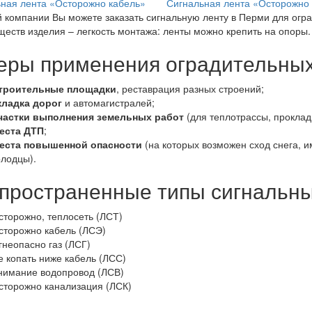
ная лента «Осторожно кабель»
Сигнальная лента «Осторожно 
 компании Вы можете заказать сигнальную ленту в Перми для огр
еств изделия – легкость монтажа: ленты можно крепить на опоры.
ры применения оградительных
троительные площадки
, реставрация разных строений;
кладка дорог
и автомагистралей;
частки выполнения земельных работ
(для теплотрассы, прокладк
еста ДТП
;
еста повышенной опасности
(на которых возможен сход снега, 
олодцы).
пространенные типы сигнальны
сторожно, теплосеть (ЛСТ)
сторожно кабель (ЛСЭ)
гнеопасно газ (ЛСГ)
е копать ниже кабель (ЛСС)
нимание водопровод (ЛСВ)
сторожно канализация (ЛСК)