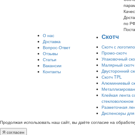
пара
Качес
Доста
по Р
Поста
Скотч
О нас
Доставка
Скотч с логотип
Вопрос-Ответ
Промо-скотч
Отзывы
Упаковочный ско
Статьи
Малярный скотч
Вакансии
Двусторонний ск
Контакты
Скотч TPL
Алюминиевый ск
Металлизирован
Клейкая лента с
стекловолокном
Разметочная ле
Диспенсеры для 
Продолжая использовать наш сайт, вы даёте согласие на обработку
Я согласен