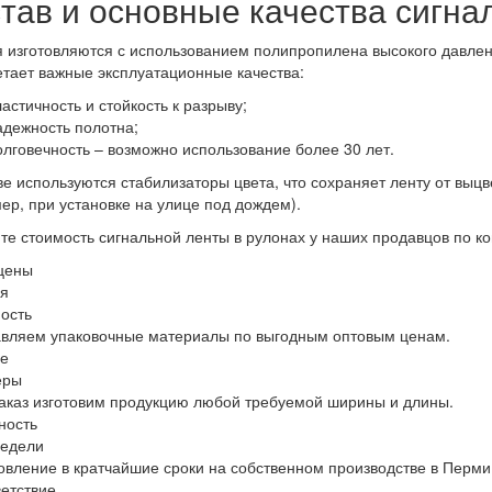
тав и основные качества сигна
 изготовляются с использованием полипропилена высокого давлен
тает важные эксплуатационные качества:
ластичность и стойкость к разрыву;
адежность полотна;
олговечность – возможно использование более 30 лет.
ве используются стабилизаторы цвета, что сохраняет ленту от выц
ер, при установке на улице под дождем).
те стоимость сигнальной ленты в рулонах у наших продавцов по к
цены
я
ость
вляем упаковочные материалы по выгодным оптовым ценам.
е
еры
аказ изготовим продукцию любой требуемой ширины и длины.
ность
недели
овление в кратчайшие сроки на собственном производстве в Перми
етствие