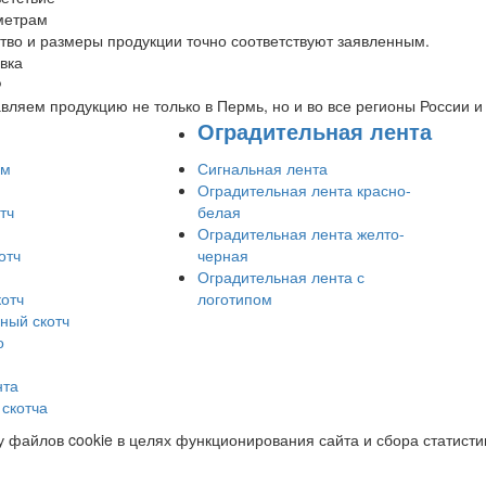
метрам
тво и размеры продукции точно соответствуют заявленным.
вка
Ф
вляем продукцию не только в Пермь, но и во все регионы России и
Оградительная лента
ом
Сигнальная лента
Оградительная лента красно-
тч
белая
Оградительная лента желто-
отч
черная
Оградительная лента с
отч
логотипом
ный скотч
о
нта
скотча
 файлов cookie в целях функционирования сайта и сбора статистик